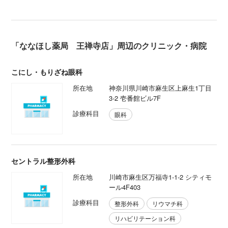
「ななほし薬局 王禅寺店」周辺のクリニック・病院
こにし・もりざね眼科
所在地
神奈川県川崎市麻生区上麻生1丁目
3-2 壱番館ビル7F
診療科目
眼科
セントラル整形外科
所在地
川崎市麻生区万福寺1-1-2 シティモ
ール4F403
診療科目
整形外科
リウマチ科
リハビリテーション科