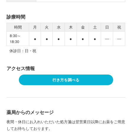
診療時間
時間
月
火
水
木
金
土
日
祝
8:30～
●
●
●
●
●
●
―
―
18:30
休診日：日・祝
アクセス情報
行き方を調べる
薬局からのメッセージ
夜間・休日にお入れいただいた処方箋は翌営業日以降にお薬をご用意
してお待ちしております。