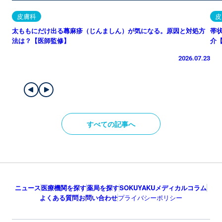
皮膚科
皮
太ももにだけ出る蕁麻疹（じんましん）が気になる。原因と対処方
帯
法は？【医師監修】
介
2026.07.23
すべての記事へ
ニュース
医療機関を探す
薬局を探す
SOKUYAKUメディカルコラム
よくある質問
お問い合わせ
プライバシーポリシー