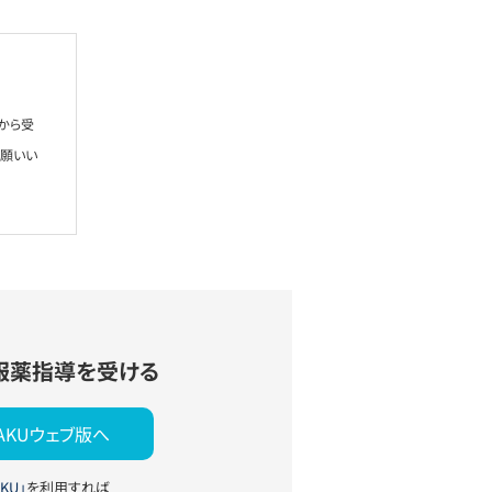
から受
お願いい
服薬指導を受ける
YAKUウェブ版へ
KU」
を利用すれば