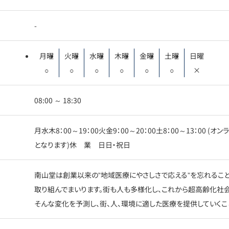
-
月曜
火曜
水曜
木曜
金曜
土曜
日曜
○
○
○
○
○
○
×
08:00 ～ 18:30
月水木8：00～19：00火金9：00～20：00土8：00～13：00
となります)休 業 日日・祝日
南山堂は創業以来の”地域医療にやさしさで応える”を忘れること
取り組んでまいります。街も人も多様化し、これから超高齢化社
そんな変化を予測し、街、人、環境に適した医療を提供していくこ