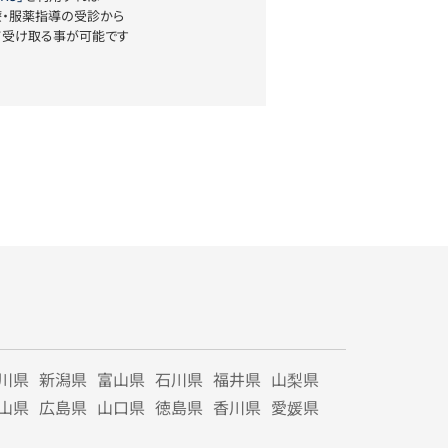
療・服薬指導の受診から
て受け取る事が可能です
川県
新潟県
富山県
石川県
福井県
山梨県
山県
広島県
山口県
徳島県
香川県
愛媛県