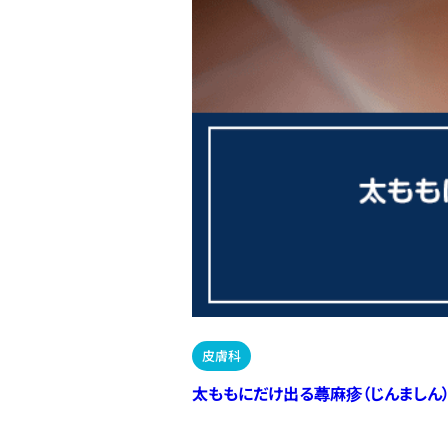
皮膚科
太ももにだけ出る蕁麻疹（じんましん