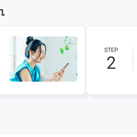
れ
STEP
2