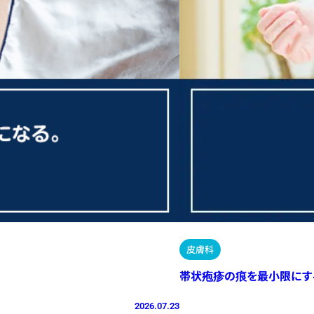
皮膚科
帯状疱疹の痕を最小限にす
2026.07.23