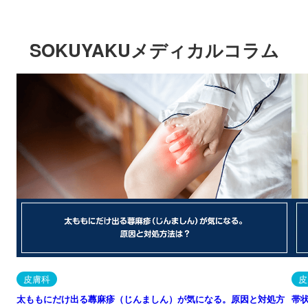
SOKUYAKUメディカルコラム
皮膚科
皮
太ももにだけ出る蕁麻疹（じんましん）が気になる。原因と対処方
帯