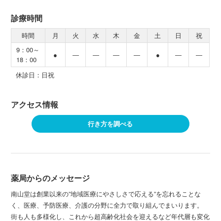
診療時間
時間
月
火
水
木
金
土
日
祝
9：00～
●
―
―
―
―
●
―
―
18：00
休診日：日祝
アクセス情報
行き方を調べる
薬局からのメッセージ
南山堂は創業以来の”地域医療にやさしさで応える”を忘れることな
く、医療、予防医療、介護の分野に全力で取り組んでまいります。
街も人も多様化し、これから超高齢化社会を迎えるなど年代層も変化