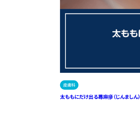
皮膚科
太ももにだけ出る蕁麻疹（じんましん