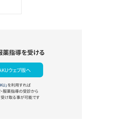
服薬指導を受ける
YAKUウェブ版へ
KU」
を利用すれば
療・服薬指導の受診から
て受け取る事が可能です