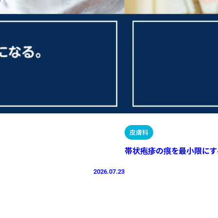
皮膚科
帯状疱疹の痕を最小限にす
2026.07.23