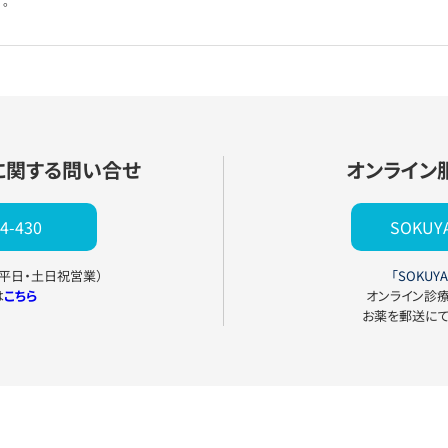
。
に関する問い合せ
オンライン
4-430
SOKU
0（平日・土日祝営業）
「SOKUYA
は
こちら
オンライン診
お薬を郵送に