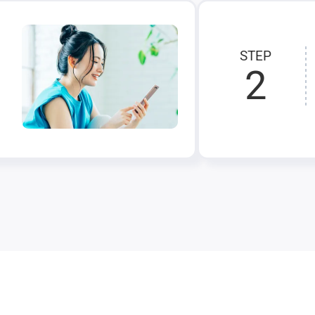
STEP
2