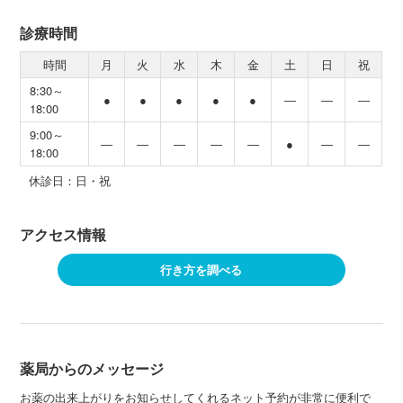
診療時間
時間
月
火
水
木
金
土
日
祝
8:30～
●
●
●
●
●
―
―
―
18:00
9:00～
―
―
―
―
―
●
―
―
18:00
休診日：日・祝
アクセス情報
行き方を調べる
薬局からのメッセージ
お薬の出来上がりをお知らせしてくれるネット予約が非常に便利で