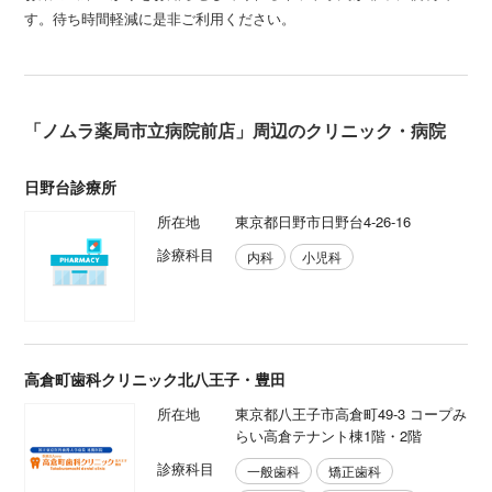
す。待ち時間軽減に是非ご利用ください。
「ノムラ薬局市立病院前店」周辺のクリニック・病院
日野台診療所
所在地
東京都日野市日野台4-26-16
診療科目
内科
小児科
高倉町歯科クリニック北八王子・豊田
所在地
東京都八王子市高倉町49-3 コープみ
らい高倉テナント棟1階・2階
診療科目
一般⻭科
矯正⻭科