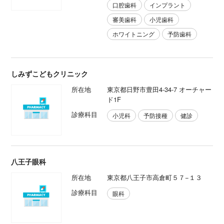
口腔⻭科
インプラント
審美⻭科
小児⻭科
ホワイトニング
予防⻭科
しみずこどもクリニック
所在地
東京都日野市豊田4-34-7 オーチャー
ド1F
診療科目
小児科
予防接種
健診
八王子眼科
所在地
東京都八王子市高倉町５７−１３
診療科目
眼科