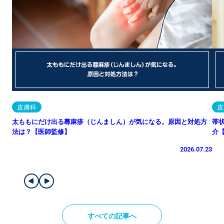
皮膚科
皮
太ももにだけ出る蕁麻疹（じんましん）が気になる。原因と対処方
帯
法は？【医師監修】
介
2026.07.23
すべての記事へ