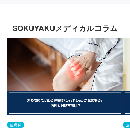
SOKUYAKUメディカルコラム
皮膚科
皮