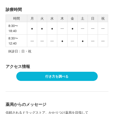
診療時間
時間
月
火
水
木
金
土
日
祝
8:30〜
●
●
●
―
●
―
―
―
18:40
8:30〜
―
―
―
●
―
●
―
―
12:40
休診日：日・祝
アクセス情報
行き方を調べる
薬局からのメッセージ
信頼されるドラッグストア、かかりつけ薬局を目指して