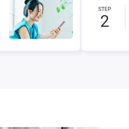
STEP
2