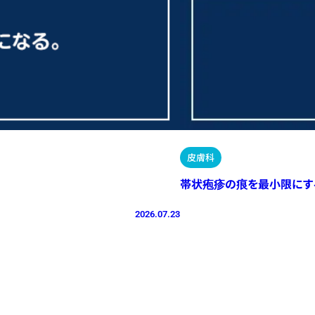
皮膚科
帯状疱疹の痕を最小限にす
2026.07.23