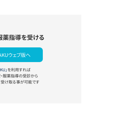
服薬指導を受ける
YAKUウェブ版へ
KU」
を利用すれば
療・服薬指導の受診から
て受け取る事が可能です