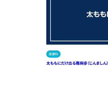
皮膚科
太ももにだけ出る蕁麻疹（じんましん