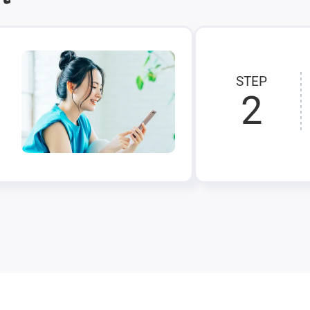
STEP
2