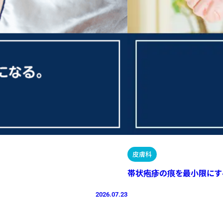
皮膚科
帯状疱疹の痕を最小限にす
2026.07.23