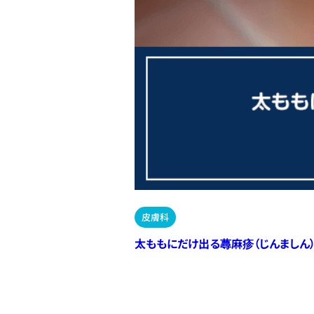
皮膚科
太ももにだけ出る蕁麻疹（じんましん