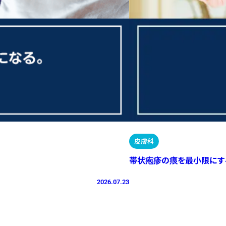
皮膚科
帯状疱疹の痕を最小限にす
2026.07.23