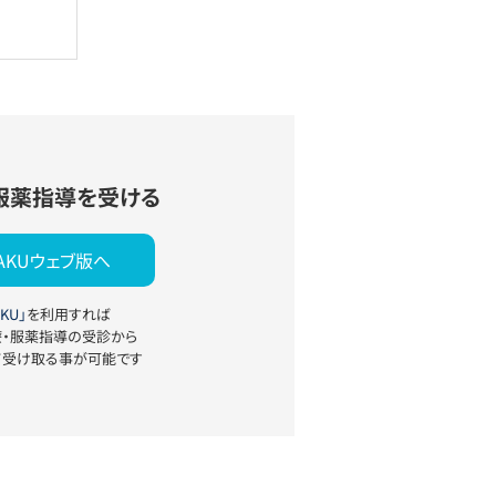
服薬指導を受ける
YAKUウェブ版へ
KU」
を利用すれば
療・服薬指導の受診から
て受け取る事が可能です