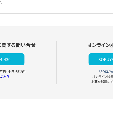
。
に関する問い合せ
オンライン
4-430
SOKU
0（平日・土日祝営業）
「SOKUYA
は
こちら
オンライン診
お薬を郵送に