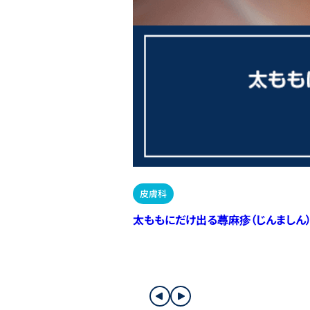
皮膚科
太ももにだけ出る蕁麻疹（じんましん