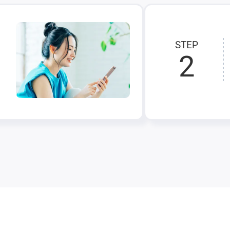
STEP
2