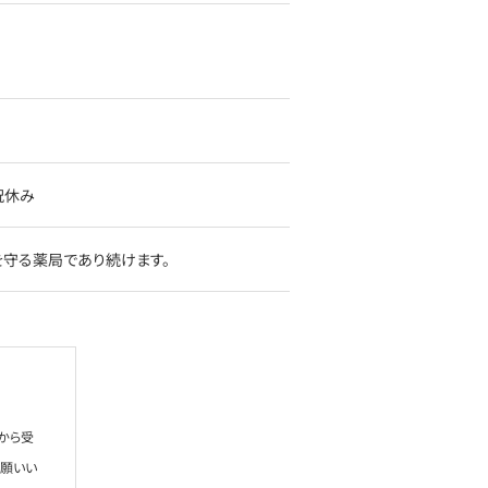
日祝休み
を守る薬局であり続けます。
から受
お願いい