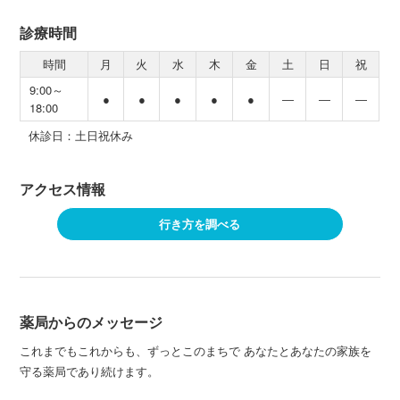
診療時間
時間
月
火
水
木
金
土
日
祝
9:00～
●
●
●
●
●
―
―
―
18:00
休診日：土日祝休み
アクセス情報
行き方を調べる
薬局からのメッセージ
これまでもこれからも、ずっとこのまちで あなたとあなたの家族を
守る薬局であり続けます。