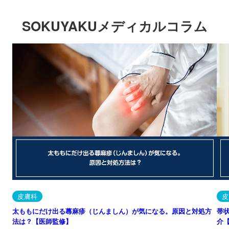
皮膚科
皮
太ももにだけ出る蕁麻疹（じんましん）が気になる。原因と対処方
帯
法は？【医師監修】
介
2026.07.23