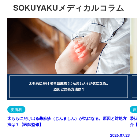
SOKUYAKUメディカルコラム
皮膚科
皮
太ももにだけ出る蕁麻疹（じんましん）が気になる。原因と対処方
帯
法は？【医師監修】
介
2026.07.23