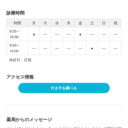
診療時間
時間
月
火
水
木
金
土
日
祝
9:00～
●
―
―
―
●
―
―
―
19:00
9:00～
―
―
―
―
―
●
―
―
14:00
休診日：日祝
アクセス情報
行き方を調べる
薬局からのメッセージ