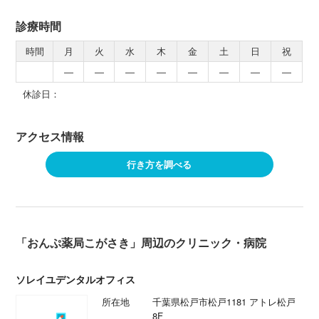
診療時間
時間
月
火
水
木
金
土
日
祝
―
―
―
―
―
―
―
―
休診日：
アクセス情報
行き方を調べる
「おんぷ薬局こがさき」周辺のクリニック・病院
ソレイユデンタルオフィス
所在地
千葉県松戸市松戸1181 アトレ松戸
8F