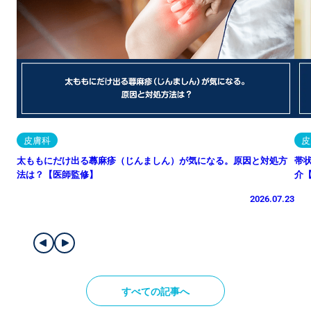
皮膚科
皮
太ももにだけ出る蕁麻疹（じんましん）が気になる。原因と対処方
帯
法は？【医師監修】
介
2026.07.23
すべての記事へ