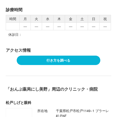
診療時間
時間
月
火
水
木
金
土
日
祝
―
―
―
―
―
―
―
―
休診日：
アクセス情報
行き方を調べる
「おんぷ薬局にし美野」周辺のクリニック・病院
松戸しげと眼科
所在地
千葉県松戸市松戸1149−1 プラーレ
松戸6F