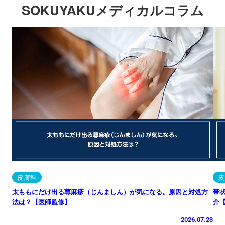
SOKUYAKUメディカルコラム
皮膚科
皮
太ももにだけ出る蕁麻疹（じんましん）が気になる。原因と対処方
帯
法は？【医師監修】
介
2026.07.23