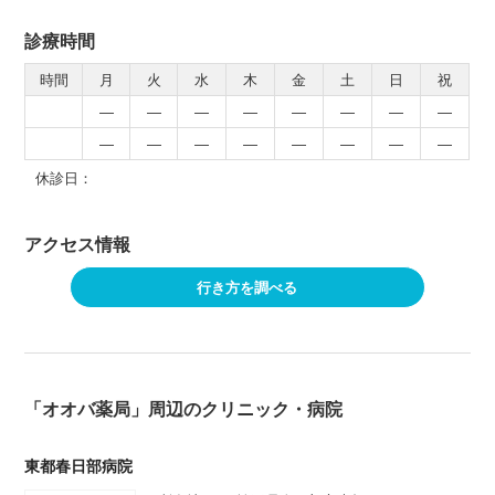
診療時間
時間
月
火
水
木
金
土
日
祝
―
―
―
―
―
―
―
―
―
―
―
―
―
―
―
―
休診日：
アクセス情報
行き方を調べる
「オオバ薬局」周辺のクリニック・病院
東都春日部病院