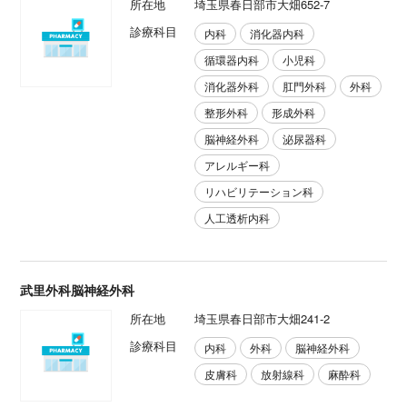
所在地
埼玉県春日部市大畑652-7
診療科目
内科
消化器内科
循環器内科
小児科
消化器外科
肛門外科
外科
整形外科
形成外科
脳神経外科
泌尿器科
アレルギー科
リハビリテーション科
人工透析内科
武里外科脳神経外科
所在地
埼玉県春日部市大畑241-2
診療科目
内科
外科
脳神経外科
皮膚科
放射線科
麻酔科