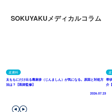
SOKUYAKUメディカルコラム
皮膚科
皮
太ももにだけ出る蕁麻疹（じんましん）が気になる。原因と対処方
帯
法は？【医師監修】
介
2026.07.23