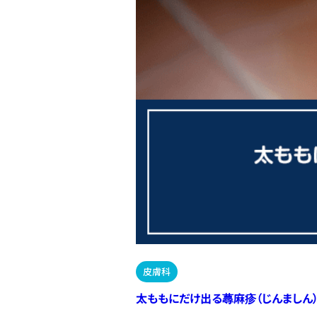
皮膚科
太ももにだけ出る蕁麻疹（じんましん