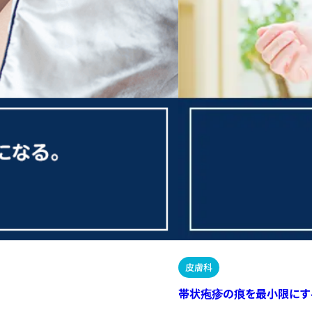
皮膚科
帯状疱疹の痕を最小限にす