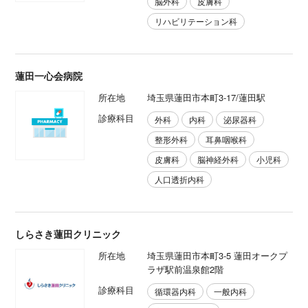
脳外科
皮膚科
リハビリテーション科
蓮田一心会病院
所在地
埼玉県蓮田市本町3-17/蓮田駅
診療科目
外科
内科
泌尿器科
整形外科
耳鼻咽喉科
皮膚科
脳神経外科
小児科
人口透折内科
しらさき蓮田クリニック
所在地
埼玉県蓮田市本町3-5 蓮田オークプ
ラザ駅前温泉館2階
診療科目
循環器内科
一般内科