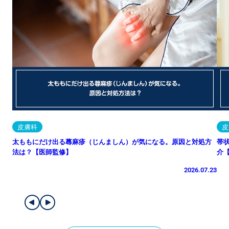
皮膚科
皮
太ももにだけ出る蕁麻疹（じんましん）が気になる。原因と対処方
帯
法は？【医師監修】
介
2026.07.23