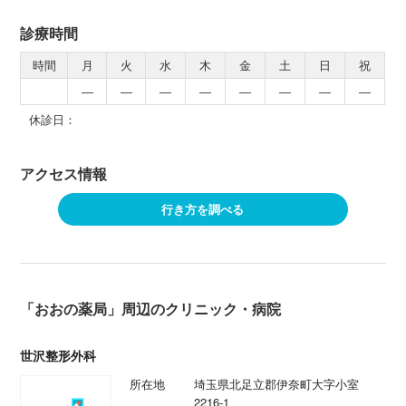
診療時間
時間
月
火
水
木
金
土
日
祝
―
―
―
―
―
―
―
―
休診日：
アクセス情報
行き方を調べる
「おおの薬局」周辺のクリニック・病院
世沢整形外科
所在地
埼玉県北足立郡伊奈町大字小室
2216-1