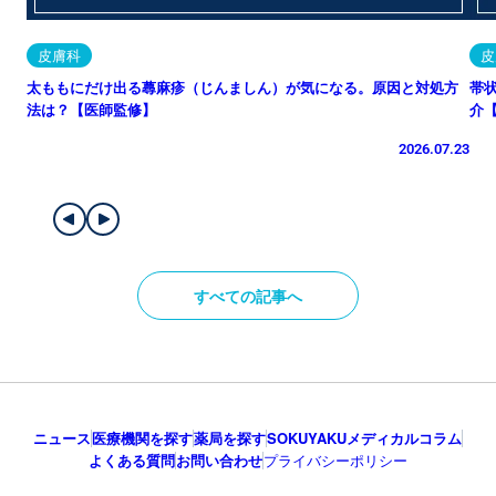
皮膚科
皮
太ももにだけ出る蕁麻疹（じんましん）が気になる。原因と対処方
帯
法は？【医師監修】
介
2026.07.23
すべての記事へ
ニュース
医療機関を探す
薬局を探す
SOKUYAKUメディカルコラム
よくある質問
お問い合わせ
プライバシーポリシー