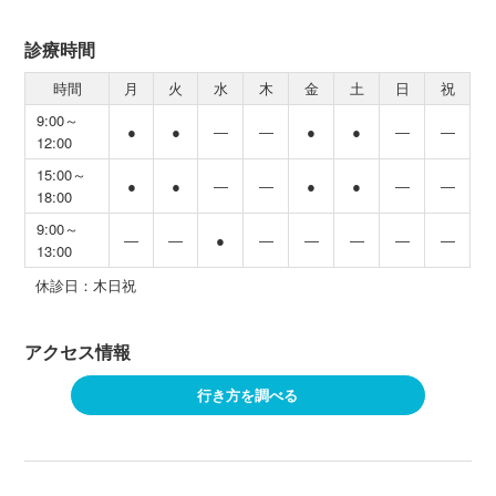
診療時間
時間
月
火
水
木
金
土
日
祝
9:00～
●
●
―
―
●
●
―
―
12:00
15:00～
●
●
―
―
●
●
―
―
18:00
9:00～
―
―
●
―
―
―
―
―
13:00
休診日：木日祝
アクセス情報
行き方を調べる