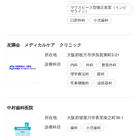
マウスピース型矯正装置（インビ
ザライン）
口腔外科
小児歯科
友隣会 メディカルケア クリニック
所在地
大阪府枚方市伊加賀東町2-21
診療科目
内科
外科
整形外科
理学療法科
眼科
耳鼻咽喉科
泌尿器科
中村歯科医院
所在地
大阪府寝屋川市香里南之町36-1
診療科目
歯科
小児歯科