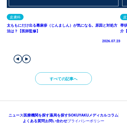
皮膚科
皮
太ももにだけ出る蕁麻疹（じんましん）が気になる。原因と対処方
帯
法は？【医師監修】
介
2026.07.23
すべての記事へ
ニュース
医療機関を探す
薬局を探す
SOKUYAKUメディカルコラム
よくある質問
お問い合わせ
プライバシーポリシー