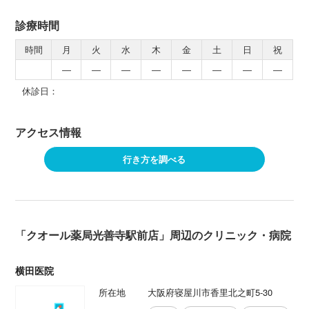
診療時間
時間
月
火
水
木
金
土
日
祝
―
―
―
―
―
―
―
―
休診日：
アクセス情報
行き方を調べる
「クオール薬局光善寺駅前店」周辺のクリニック・病院
横田医院
所在地
大阪府寝屋川市香里北之町5-30