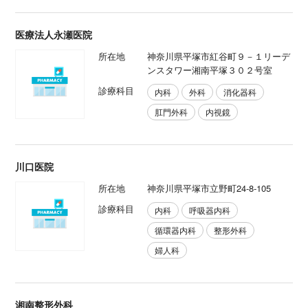
医療法人永瀬医院
所在地
神奈川県平塚市紅谷町９－１リーデ
ンスタワー湘南平塚３０２号室
診療科目
内科
外科
消化器科
肛門外科
内視鏡
川口医院
所在地
神奈川県平塚市立野町24-8-105
診療科目
内科
呼吸器内科
循環器内科
整形外科
婦人科
湘南整形外科