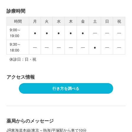
診療時間
時間
月
火
水
木
金
土
日
祝
9:00～
●
●
●
●
●
―
―
―
19:00
9:30～
―
―
―
―
―
●
―
―
18:00
休診日：日・祝
アクセス情報
行き方を調べる
薬局からのメッセージ
JR東海道本線(東京～熱海)平塚駅から車で10分