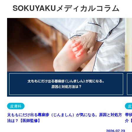
SOKUYAKUメディカルコラム
皮膚科
皮
太ももにだけ出る蕁麻疹（じんましん）が気になる。原因と対処方
帯
法は？【医師監修】
介
2026.07.23