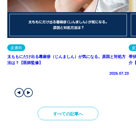
皮膚科
皮
太ももにだけ出る蕁麻疹（じんましん）が気になる。原因と対処方
帯
法は？【医師監修】
介
2026.07.23
すべての記事へ