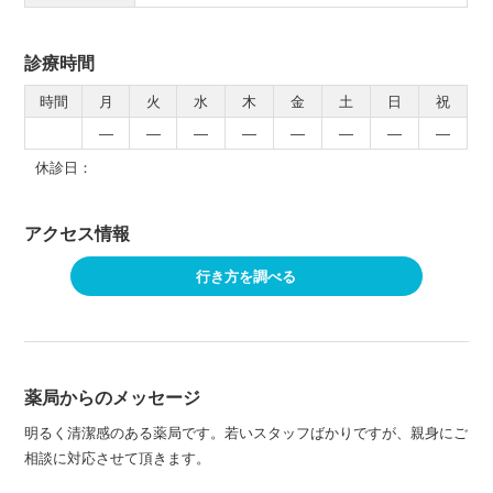
診療時間
時間
月
火
水
木
金
土
日
祝
―
―
―
―
―
―
―
―
休診日：
アクセス情報
行き方を調べる
薬局からのメッセージ
明るく清潔感のある薬局です。若いスタッフばかりですが、親身にご
相談に対応させて頂きます。