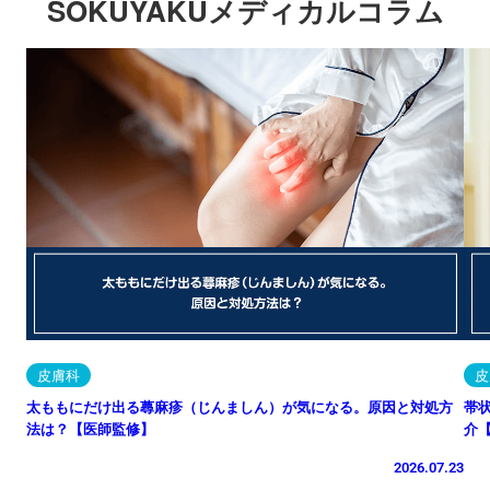
SOKUYAKUメディカルコラム
皮膚科
皮
太ももにだけ出る蕁麻疹（じんましん）が気になる。原因と対処方
帯
法は？【医師監修】
介
2026.07.23