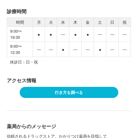
診療時間
時間
月
火
水
木
金
土
日
祝
9:00〜
●
●
―
●
●
―
―
―
19:30
9:00〜
―
―
●
―
―
●
―
―
12:30
休診日：日・祝
アクセス情報
行き方を調べる
薬局からのメッセージ
信頼されるドラッグストア、かかりつけ薬局を目指して