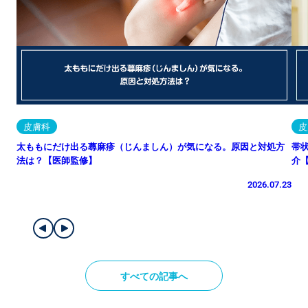
皮膚科
皮
太ももにだけ出る蕁麻疹（じんましん）が気になる。原因と対処方
帯
法は？【医師監修】
介
2026.07.23
すべての記事へ