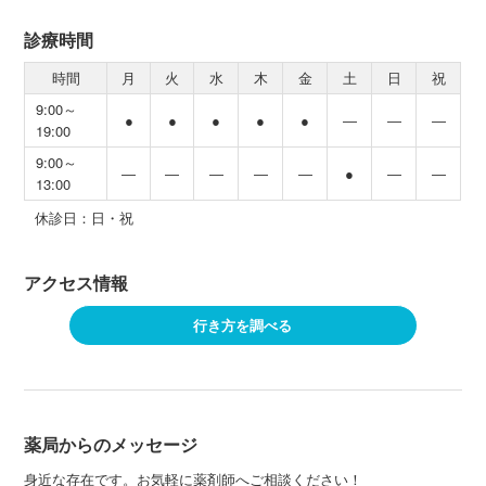
診療時間
時間
月
火
水
木
金
土
日
祝
9:00～
●
●
●
●
●
―
―
―
19:00
9:00～
―
―
―
―
―
●
―
―
13:00
休診日：日・祝
アクセス情報
行き方を調べる
薬局からのメッセージ
身近な存在です。お気軽に薬剤師へご相談ください！