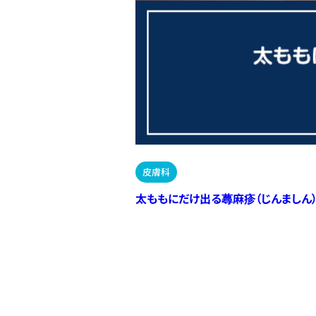
皮膚科
太ももにだけ出る蕁麻疹（じんましん