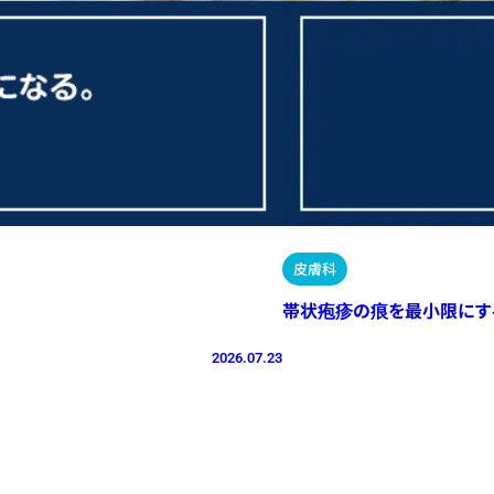
皮膚科
帯状疱疹の痕を最小限にす
2026.07.23