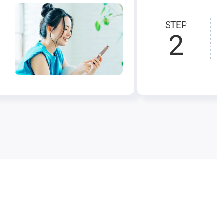
STEP
2