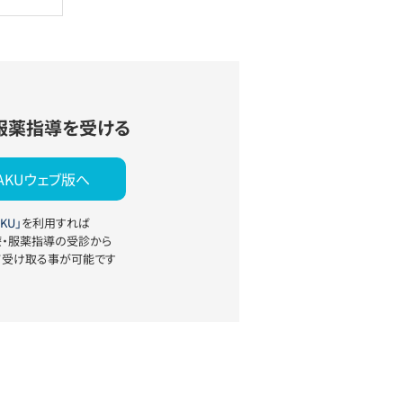
服薬指導を受ける
YAKUウェブ版へ
KU」
を利用すれば
療・服薬指導の受診から
て受け取る事が可能です