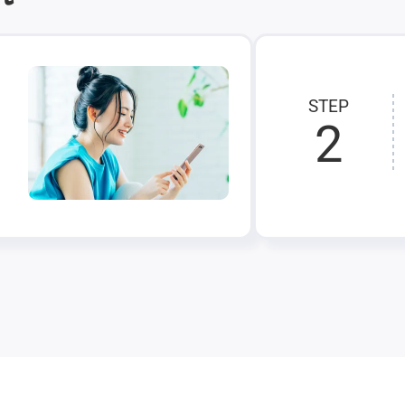
STEP
2