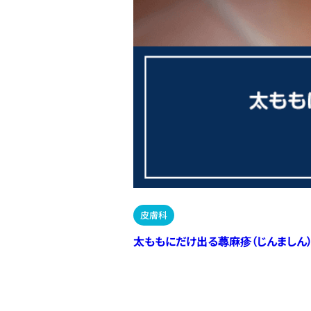
皮膚科
太ももにだけ出る蕁麻疹（じんましん