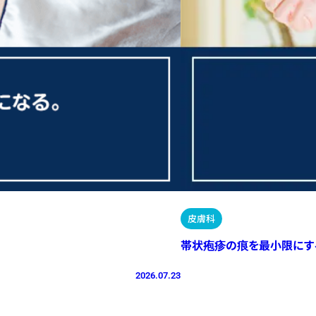
皮膚科
帯状疱疹の痕を最小限にす
2026.07.23