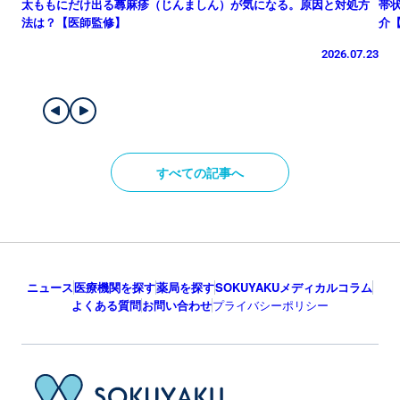
太ももにだけ出る蕁麻疹（じんましん）が気になる。原因と対処方
帯
法は？【医師監修】
介
2026.07.23
すべての記事へ
ニュース
医療機関を探す
薬局を探す
SOKUYAKUメディカルコラム
よくある質問
お問い合わせ
プライバシーポリシー