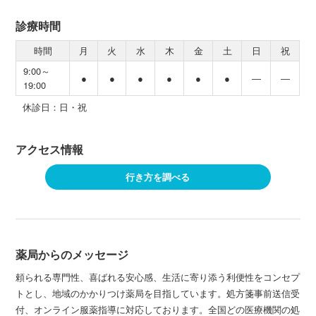
診療時間
時間
月
火
水
木
金
土
日
祝
9:00～
●
●
●
●
●
●
―
―
19:00
休診日：日・祝
アクセス情報
行き方を調べる
薬局からのメッセージ
頼られる専門性、喜ばれる安心感、生活に寄り添う利便性をコンセプ
トとし、地域のかかりつけ薬局を目指しています。処方箋事前送信受
付、オンライン服薬指導に対応しております。全国どの医療機関の処