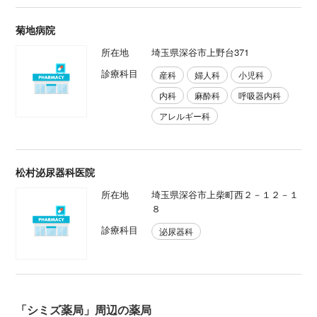
菊地病院
所在地
埼玉県深谷市上野台371
診療科目
産科
婦人科
小児科
内科
麻酔科
呼吸器内科
アレルギー科
松村泌尿器科医院
所在地
埼玉県深谷市上柴町西２－１２－１
８
診療科目
泌尿器科
「シミズ薬局」周辺の薬局