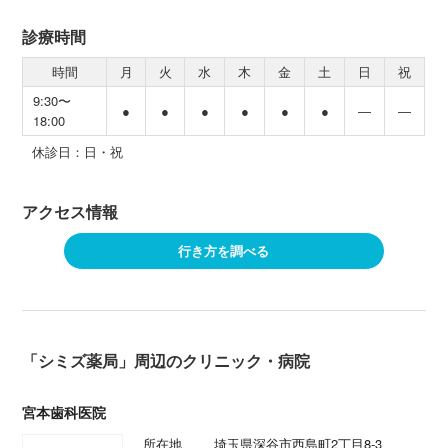
診療時間
時間
月
火
水
木
金
土
日
祝
9:30〜
●
●
●
●
●
●
―
―
18:00
休診日：日・祝
アクセス情報
行き方を調べる
「シミズ薬局」周辺のクリニック・病院
宮本歯科医院
所在地
埼玉県深谷市西島町2丁目8-3