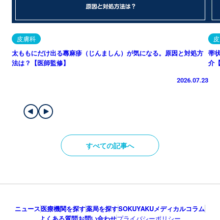
皮膚科
皮
太ももにだけ出る蕁麻疹（じんましん）が気になる。原因と対処方
帯
法は？【医師監修】
介
2026.07.23
すべての記事へ
ニュース
医療機関を探す
薬局を探す
SOKUYAKUメディカルコラム
よくある質問
お問い合わせ
プライバシーポリシー