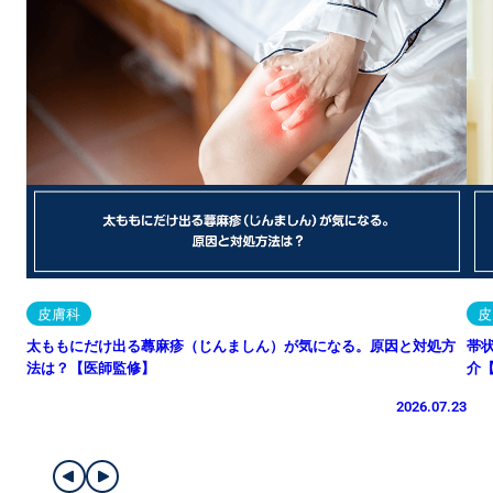
皮膚科
皮
太ももにだけ出る蕁麻疹（じんましん）が気になる。原因と対処方
帯
法は？【医師監修】
介
2026.07.23