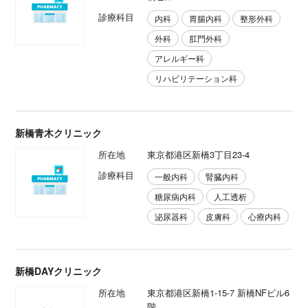
診療科目
内科
胃腸内科
整形外科
外科
肛門外科
アレルギー科
リハビリテーション科
新橋青木クリニック
所在地
東京都港区新橋3丁目23-4
診療科目
一般内科
腎臓内科
糖尿病内科
人工透析
泌尿器科
皮膚科
心療内科
新橋DAYクリニック
所在地
東京都港区新橋1-15-7 新橋NFビル6
階