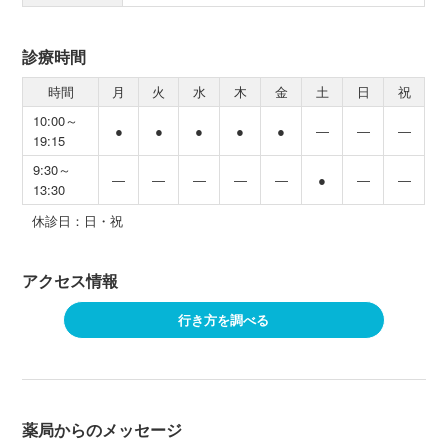
診療時間
時間
月
火
水
木
金
土
日
祝
10:00～
●
●
●
●
●
―
―
―
19:15
9:30～
―
―
―
―
―
●
―
―
13:30
休診日：日・祝
アクセス情報
行き方を調べる
薬局からのメッセージ