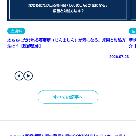
皮膚科
皮
太ももにだけ出る蕁麻疹（じんましん）が気になる。原因と対処方
帯
法は？【医師監修】
介
2026.07.23
すべての記事へ
ニュース
医療機関を探す
薬局を探す
SOKUYAKUメディカルコラム