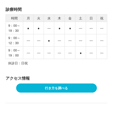
診療時間
時間
月
火
水
木
金
土
日
祝
9：00～
●
●
―
●
●
―
―
―
19：30
9：00～
―
―
●
―
―
―
―
―
12：30
9：00～
―
―
―
―
―
●
―
―
19：00
休診日：日祝
アクセス情報
行き方を調べる