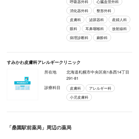
呼吸器外科
心臓血管外科
消化器外科
整形外科
皮膚科
泌尿器科
産婦人科
眼科
耳鼻咽喉科
放射線科
病理診断科
麻酔科
すみかわ皮膚科アレルギークリニック
所在地
北海道札幌市中央区南1条西14丁目
291-81
診療科目
皮膚科
アレルギー科
小児皮膚科
「桑園駅前薬局」周辺の薬局