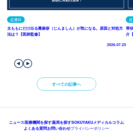
皮膚科
皮
太ももにだけ出る蕁麻疹（じんましん）が気になる。原因と対処方
帯
法は？【医師監修】
介
2026.07.23
すべての記事へ
ニュース
医療機関を探す
薬局を探す
SOKUYAKUメディカルコラム
よくある質問
お問い合わせ
プライバシーポリシー