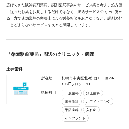
広げてきた阪神調剤薬局。調剤薬局事業をサービス業と考え、処方箋
に従ったお薬をお渡しするだけではなく、接遇サービスの向上に努め
る一方で店舗常駐の栄養士による栄養相談をおこなうなど、調剤の枠
にとどまらないサービスを次々と展開しています。
「桑園駅前薬局」周辺のクリニック・病院
土井歯科
所在地
札幌市中央区北9条西15丁目28-
196ITフロント1Ｆ
診療科目
一般歯科
矯正歯科
審美歯科
ホワイトニング
予防歯科
入れ歯
インプラント