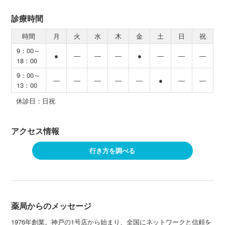
診療時間
時間
月
火
水
木
金
土
日
祝
9：00～
●
―
―
―
●
―
―
―
18：00
9：00～
―
―
―
―
―
●
―
―
13：00
休診日：日祝
アクセス情報
行き方を調べる
薬局からのメッセージ
1976年創業。神戸の1号店から始まり、全国にネットワークと信頼を