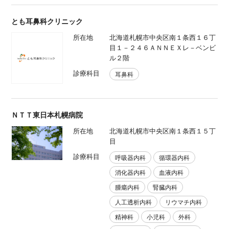
とも耳鼻科クリニック
所在地
北海道札幌市中央区南１条西１６丁
目１－２４６ＡＮＮＥＸレ－ベンビ
ル２階
診療科目
耳鼻科
ＮＴＴ東日本札幌病院
所在地
北海道札幌市中央区南１条西１５丁
目
診療科目
呼吸器内科
循環器内科
消化器内科
血液内科
腫瘍内科
腎臓内科
人工透析内科
リウマチ内科
精神科
小児科
外科