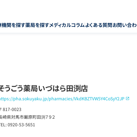
療機関を探す
薬局を探す
メディカルコラム
よくある質問
お問い合わ
そうごう薬局いづはら田渕店
https://pha.sokuyaku.jp/pharmacies/VkdKBZTVW5Y4CoSyY2JP
〒 817-0023
長崎県対馬市厳原町田渕７９２
TEL: 0920-53-5651