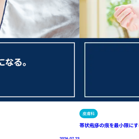
皮膚科
帯状疱疹の痕を最小限にす
2026.07.23