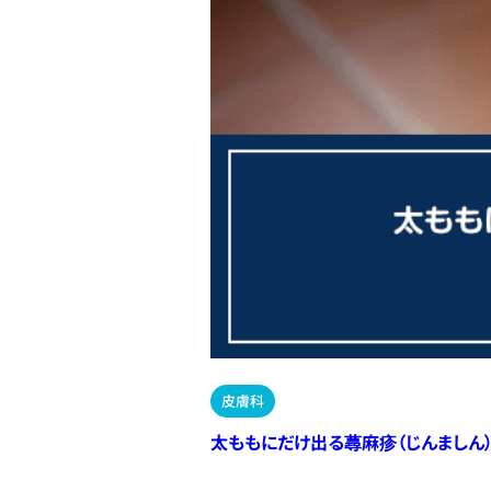
皮膚科
太ももにだけ出る蕁麻疹（じんましん