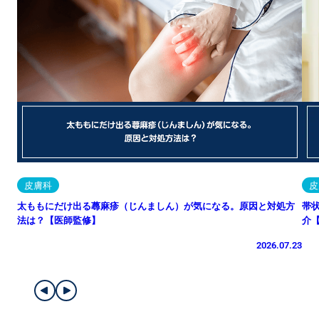
皮膚科
皮
太ももにだけ出る蕁麻疹（じんましん）が気になる。原因と対処方
帯
法は？【医師監修】
介
2026.07.23