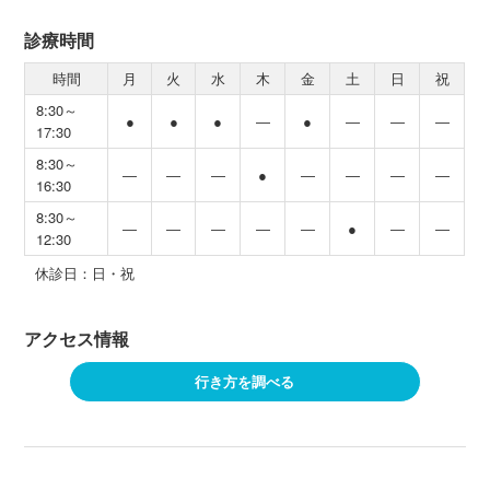
診療時間
時間
月
火
水
木
金
土
日
祝
8:30～
●
●
●
―
●
―
―
―
17:30
8:30～
―
―
―
●
―
―
―
―
16:30
8:30～
―
―
―
―
―
●
―
―
12:30
休診日：日・祝
アクセス情報
行き方を調べる