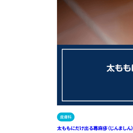
皮膚科
太ももにだけ出る蕁麻疹（じんましん