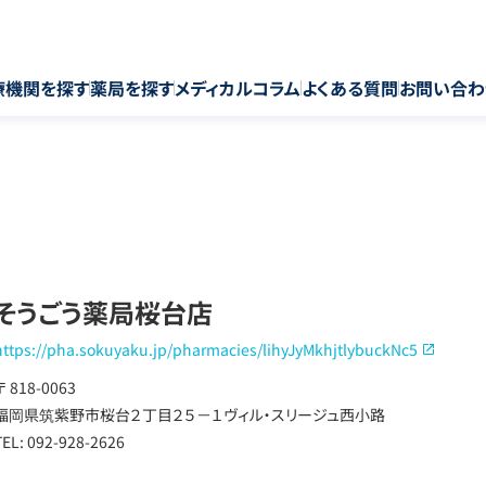
療機関を探す
薬局を探す
メディカルコラム
よくある質問
お問い合わ
そうごう薬局桜台店
https://pha.sokuyaku.jp/pharmacies/lihyJyMkhjtlybuckNc5
〒 818-0063
福岡県筑紫野市桜台２丁目２５－１ヴィル・スリージュ西小路
TEL: 092-928-2626