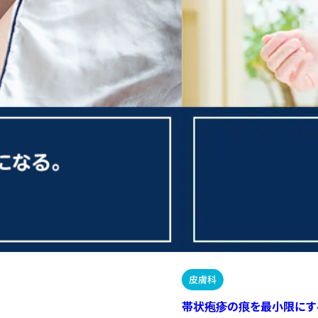
皮膚科
帯状疱疹の痕を最小限にす