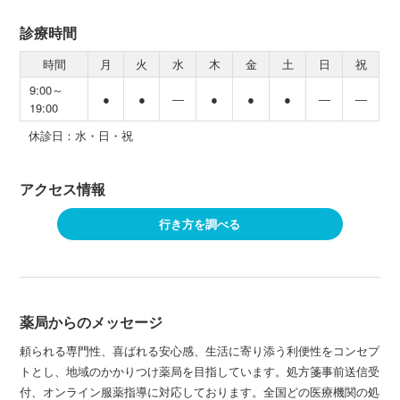
診療時間
時間
月
火
水
木
金
土
日
祝
9:00～
●
●
―
●
●
●
―
―
19:00
休診日：水・日・祝
アクセス情報
行き方を調べる
薬局からのメッセージ
頼られる専門性、喜ばれる安心感、生活に寄り添う利便性をコンセプ
トとし、地域のかかりつけ薬局を目指しています。処方箋事前送信受
付、オンライン服薬指導に対応しております。全国どの医療機関の処