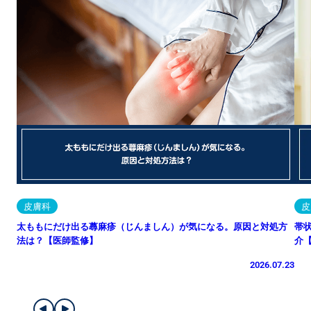
皮膚科
皮
太ももにだけ出る蕁麻疹（じんましん）が気になる。原因と対処方
帯
法は？【医師監修】
介
2026.07.23