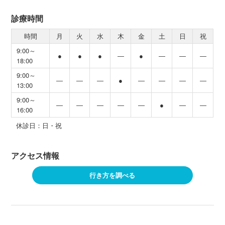
診療時間
時間
月
火
水
木
金
土
日
祝
9:00～
●
●
●
―
●
―
―
―
18:00
9:00～
―
―
―
●
―
―
―
―
13:00
9:00～
―
―
―
―
―
●
―
―
16:00
休診日：日・祝
アクセス情報
行き方を調べる