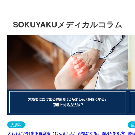
SOKUYAKUメディカルコラム
皮膚科
皮
太ももにだけ出る蕁麻疹（じんましん）が気になる。原因と対処方
帯