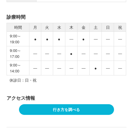
診療時間
時間
月
火
水
木
金
土
日
祝
9:00～
●
●
●
―
●
―
―
―
19:00
9:00～
―
―
―
●
―
―
―
―
17:00
9:00～
―
―
―
―
―
●
―
―
14:00
休診日：日・祝
アクセス情報
行き方を調べる