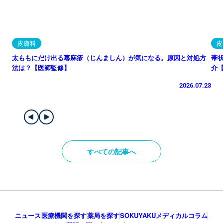
皮膚科
皮
太ももにだけ出る蕁麻疹（じんましん）が気になる。原因と対処方
帯
法は？【医師監修】
介
2026.07.23
すべての記事へ
ニュース
医療機関を探す
薬局を探す
SOKUYAKUメディカルコラム