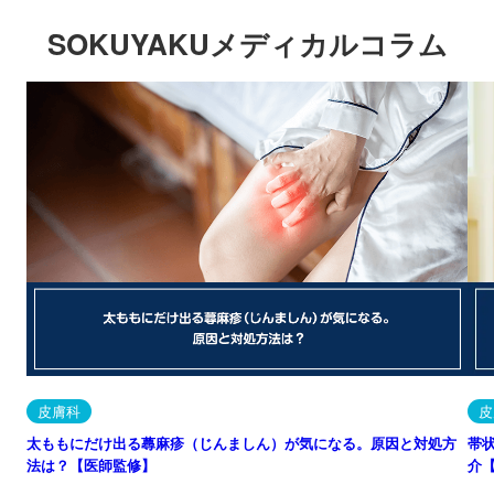
SOKUYAKUメディカルコラム
皮膚科
皮
太ももにだけ出る蕁麻疹（じんましん）が気になる。原因と対処方
帯
法は？【医師監修】
介