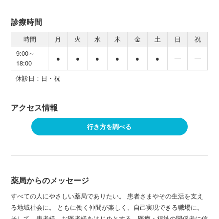
診療時間
時間
月
火
水
木
金
土
日
祝
9:00～
●
●
●
●
●
●
―
―
18:00
休診日：日・祝
アクセス情報
行き方を調べる
薬局からのメッセージ
すべての人にやさしい薬局でありたい。 患者さまやその生活を支え
る地域社会に。 ともに働く仲間が楽しく、自己実現できる職場に。
そして、患者様、お医者様をはじめとする、医療・福祉の関係者に信