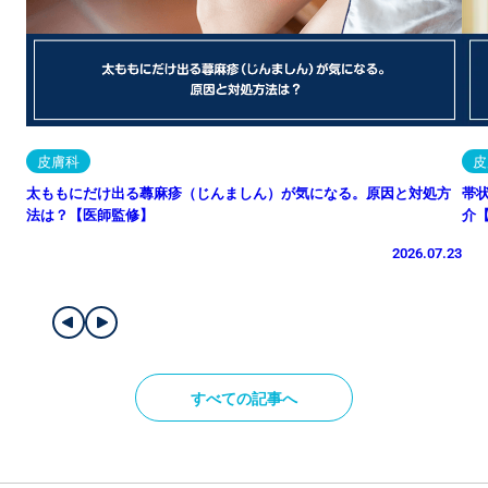
皮膚科
皮
太ももにだけ出る蕁麻疹（じんましん）が気になる。原因と対処方
帯
法は？【医師監修】
介
2026.07.23
すべての記事へ