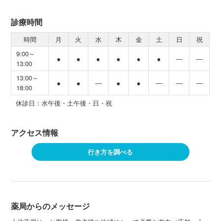
診療時間
時間
月
火
水
木
金
土
日
祝
9:00～
●
●
●
●
●
●
―
―
13:00
13:00～
●
●
―
●
●
―
―
―
18:00
休診日：水午後・土午後・日・祝
アクセス情報
行き方を調べる
薬局からのメッセージ