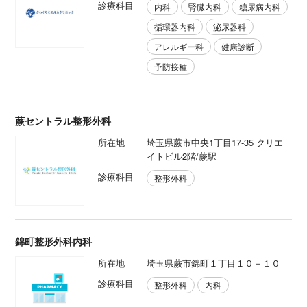
診療科目
内科
腎臓内科
糖尿病内科
循環器内科
泌尿器科
アレルギー科
健康診断
予防接種
蕨セントラル整形外科
所在地
埼玉県蕨市中央1丁目17-35 クリエ
イトビル2階/蕨駅
診療科目
整形外科
錦町整形外科内科
所在地
埼玉県蕨市錦町１丁目１０－１０
診療科目
整形外科
内科