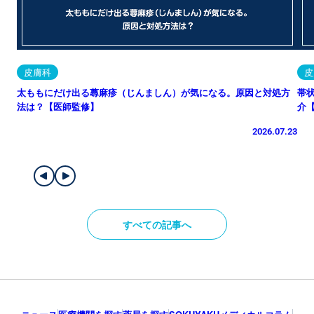
皮膚科
皮
太ももにだけ出る蕁麻疹（じんましん）が気になる。原因と対処方
帯
法は？【医師監修】
介
2026.07.23
すべての記事へ