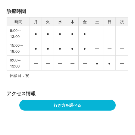
診療時間
時間
月
火
水
木
金
土
日
祝
9:00～
●
●
●
●
●
―
―
―
13:00
15:00～
●
●
●
●
●
―
―
―
19:00
9:00～
―
―
―
―
―
●
●
―
13:00
休診日：祝
アクセス情報
行き方を調べる