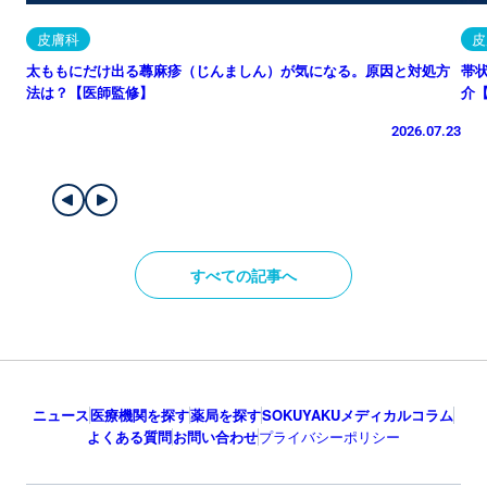
皮膚科
皮
太ももにだけ出る蕁麻疹（じんましん）が気になる。原因と対処方
帯
法は？【医師監修】
介
2026.07.23
すべての記事へ
ニュース
医療機関を探す
薬局を探す
SOKUYAKUメディカルコラム
よくある質問
お問い合わせ
プライバシーポリシー