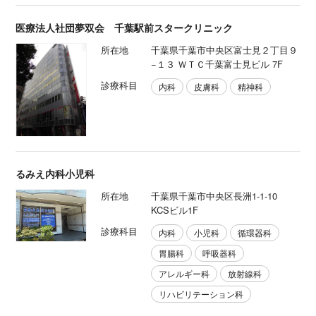
医療法人社団夢双会 千葉駅前スタークリニック
所在地
千葉県千葉市中央区富士見２丁目９
−１３ ＷＴＣ千葉富士見ビル 7F
診療科目
内科
皮膚科
精神科
るみえ内科小児科
所在地
千葉県千葉市中央区長洲1-1-10
KCSビル1F
診療科目
内科
小児科
循環器科
胃腸科
呼吸器科
アレルギー科
放射線科
リハビリテーション科