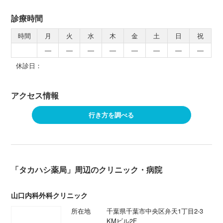
診療時間
時間
月
火
水
木
金
土
日
祝
―
―
―
―
―
―
―
―
休診日：
アクセス情報
行き方を調べる
「タカハシ薬局」周辺のクリニック・病院
山口内科外科クリニック
所在地
千葉県千葉市中央区弁天1丁目2-3
KMビル2F