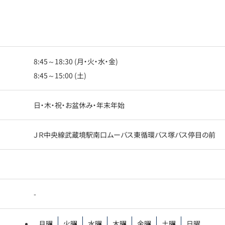
8:45～18:30 (月・火・水・金)
8:45～15:00 (土)
日・木・祝・お盆休み・年末年始
ＪＲ中央線武蔵境駅南口ムーバス東循環バス塚バス停目の前
-
月曜
火曜
水曜
木曜
金曜
土曜
日曜