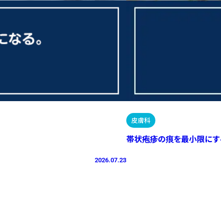
皮膚科
帯状疱疹の痕を最小限にす
2026.07.23