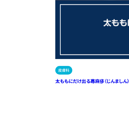
皮膚科
太ももにだけ出る蕁麻疹（じんましん