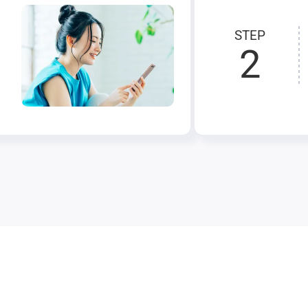
STEP
2