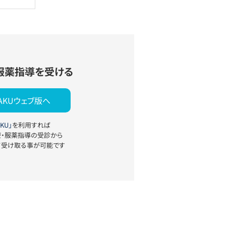
服薬指導を受ける
YAKUウェブ版へ
KU」
を利用すれば
療・服薬指導の受診から
て受け取る事が可能です