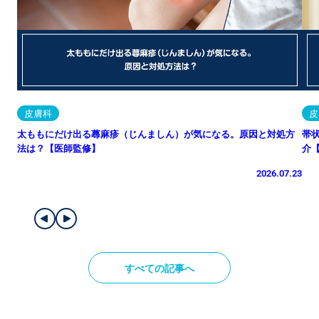
皮膚科
皮
太ももにだけ出る蕁麻疹（じんましん）が気になる。原因と対処方
帯
法は？【医師監修】
介
2026.07.23
すべての記事へ