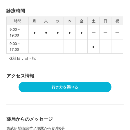
診療時間
時間
月
火
水
木
金
土
日
祝
9:00～
●
●
●
●
●
―
―
―
19:00
9:00～
―
―
―
―
―
●
―
―
17:00
休診日：日・祝
アクセス情報
行き方を調べる
薬局からのメッセージ
東武伊勢崎線竹ノ塚駅から徒歩6分