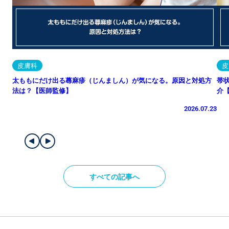
皮膚科
皮
太ももにだけ出る蕁麻疹（じんましん）が気になる。原因と対処方
帯
法は？【医師監修】
介
2026.07.23
すべての記事へ