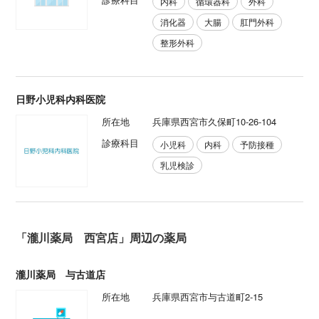
内科
循環器科
外科
消化器
大腸
肛門外科
整形外科
日野小児科内科医院
所在地
兵庫県西宮市久保町10-26-104
診療科目
小児科
内科
予防接種
乳児検診
「瀧川薬局 西宮店」周辺の薬局
瀧川薬局 与古道店
所在地
兵庫県西宮市与古道町2-15