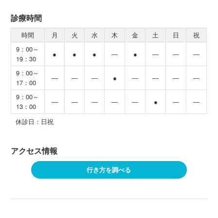
診療時間
時間
月
火
水
木
金
土
日
祝
9：00～
●
●
●
―
●
―
―
―
19：30
9：00～
―
―
―
●
―
―
―
―
17：00
9：00～
―
―
―
―
―
●
―
―
13：00
休診日：日祝
アクセス情報
行き方を調べる