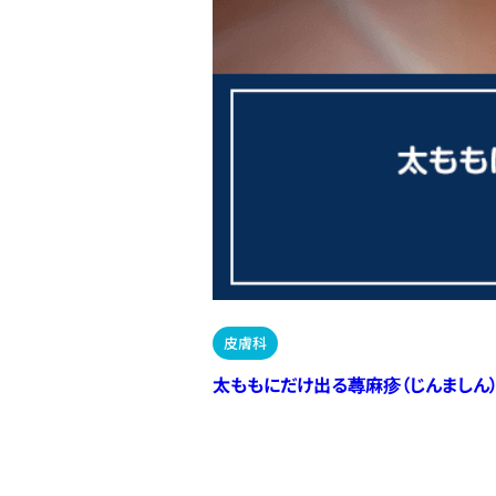
皮膚科
太ももにだけ出る蕁麻疹（じんましん