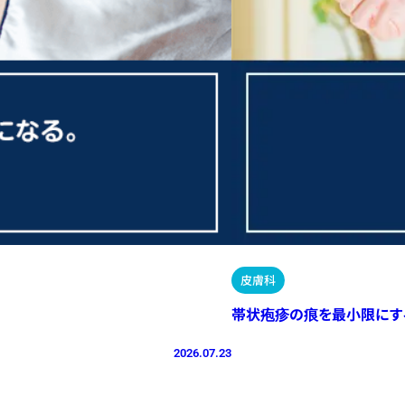
皮膚科
帯状疱疹の痕を最小限にす
2026.07.23