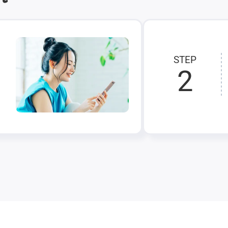
STEP
2