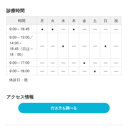
診療時間
時間
月
火
水
木
金
土
日
祝
9:00～18:45
●
●
―
●
―
―
―
―
9:00～13:00／
14:00～
―
―
●
―
―
―
●
―
18:45（日は～
18：00）
9:00～17:00
―
―
―
―
●
―
―
―
9:00～18:00
―
―
―
―
―
●
―
―
休診日：祝
アクセス情報
行き方を調べる