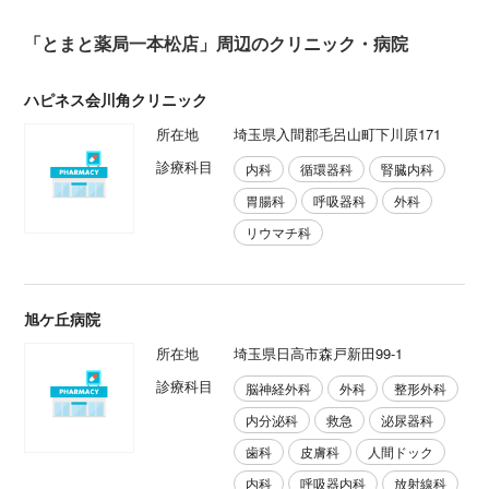
「とまと薬局一本松店」周辺のクリニック・病院
ハピネス会川角クリニック
所在地
埼玉県入間郡毛呂山町下川原171
診療科目
内科
循環器科
腎臓内科
胃腸科
呼吸器科
外科
リウマチ科
旭ケ丘病院
所在地
埼玉県日高市森戸新田99-1
診療科目
脳神経外科
外科
整形外科
内分泌科
救急
泌尿器科
歯科
皮膚科
人間ドック
内科
呼吸器内科
放射線科