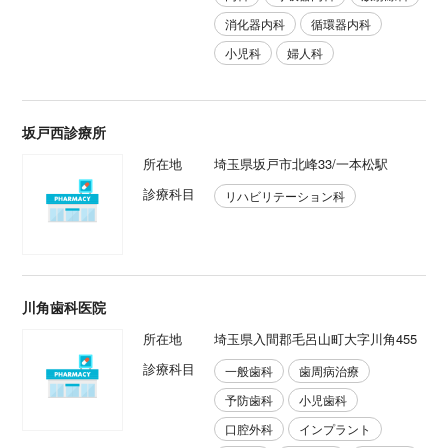
消化器内科
循環器内科
小児科
婦人科
坂戸西診療所
所在地
埼玉県坂戸市北峰33/一本松駅
診療科目
リハビリテーション科
川角歯科医院
所在地
埼玉県入間郡毛呂山町大字川角455
診療科目
一般歯科
歯周病治療
予防歯科
小児歯科
口腔外科
インプラント