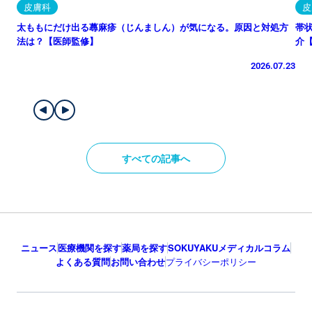
皮膚科
皮
太ももにだけ出る蕁麻疹（じんましん）が気になる。原因と対処方
帯
法は？【医師監修】
介
2026.07.23
すべての記事へ
ニュース
医療機関を探す
薬局を探す
SOKUYAKUメディカルコラム
よくある質問
お問い合わせ
プライバシーポリシー