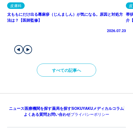
皮膚科
皮
太ももにだけ出る蕁麻疹（じんましん）が気になる。原因と対処方
帯
法は？【医師監修】
介
2026.07.23
すべての記事へ
ニュース
医療機関を探す
薬局を探す
SOKUYAKUメディカルコラム
よくある質問
お問い合わせ
プライバシーポリシー