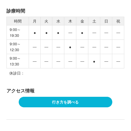
診療時間
時間
月
火
水
木
金
土
日
祝
9:00～
●
●
●
―
●
―
―
―
19:30
9:00～
―
―
―
●
―
―
―
―
12:30
9:00～
―
―
―
―
―
●
―
―
13:30
休診日：
アクセス情報
行き方を調べる