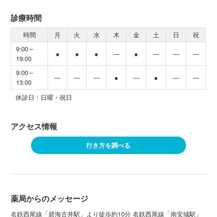
診療時間
時間
月
火
水
木
金
土
日
祝
9:00～
●
●
●
―
●
―
―
―
19:00
9:00～
―
―
―
●
―
●
―
―
13:00
休診日：日曜・祝日
アクセス情報
行き方を調べる
薬局からのメッセージ
名鉄西尾線「碧海古井駅」より徒歩約10分 名鉄西尾線「南安城駅」