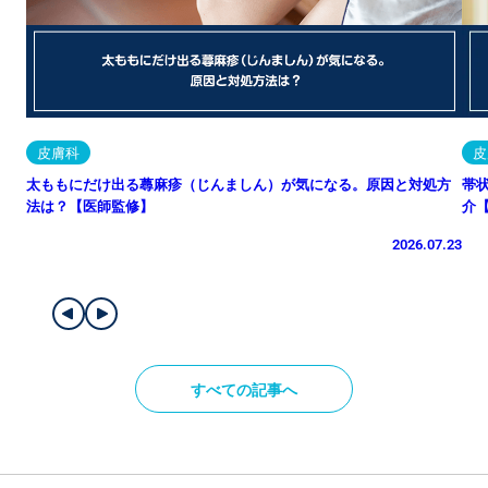
皮膚科
皮
太ももにだけ出る蕁麻疹（じんましん）が気になる。原因と対処方
帯
法は？【医師監修】
介
2026.07.23
すべての記事へ