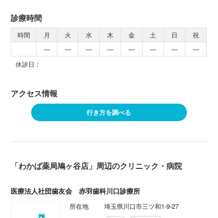
診療時間
時間
月
火
水
木
金
土
日
祝
―
―
―
―
―
―
―
―
休診日：
アクセス情報
行き方を調べる
「わかば薬局鳩ヶ谷店」周辺のクリニック・病院
医療法人社団歯友会 赤羽歯科川口診療所
所在地
埼玉県川口市三ツ和1-9-27