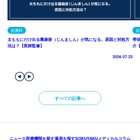
皮膚科
皮
太ももにだけ出る蕁麻疹（じんましん）が気になる。原因と対処方
帯
法は？【医師監修】
介
2026.07.23
すべての記事へ
ニュース
医療機関を探す
薬局を探す
SOKUYAKUメディカルコラム