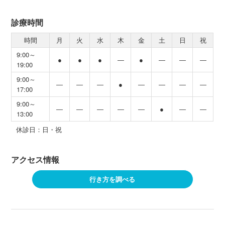
診療時間
時間
月
火
水
木
金
土
日
祝
9:00～
●
●
●
―
●
―
―
―
19:00
9:00～
―
―
―
●
―
―
―
―
17:00
9:00～
―
―
―
―
―
●
―
―
13:00
休診日：日・祝
アクセス情報
行き方を調べる