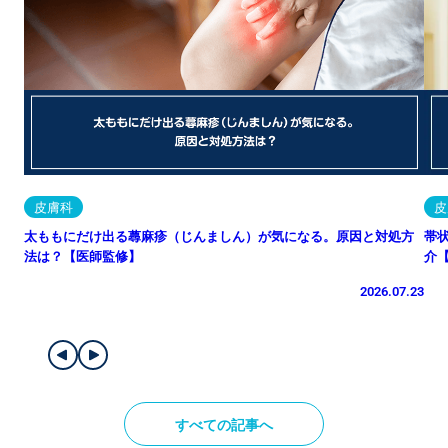
皮膚科
皮
太ももにだけ出る蕁麻疹（じんましん）が気になる。原因と対処方
帯
法は？【医師監修】
介
2026.07.23
すべての記事へ