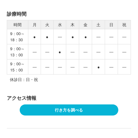
診療時間
時間
月
火
水
木
金
土
日
祝
9：00～
●
●
―
●
●
―
―
―
18：30
9：00～
―
―
●
―
―
―
―
―
13：00
9：00～
―
―
―
―
―
●
―
―
15：00
休診日：日・祝
アクセス情報
行き方を調べる