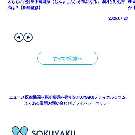
太ももにだけ出る蕁麻疹（じんましん）が気になる。原因と対処方
帯
法は？【医師監修】
介
2026.07.23
すべての記事へ
ニュース
医療機関を探す
薬局を探す
SOKUYAKUメディカルコラム
よくある質問
お問い合わせ
プライバシーポリシー